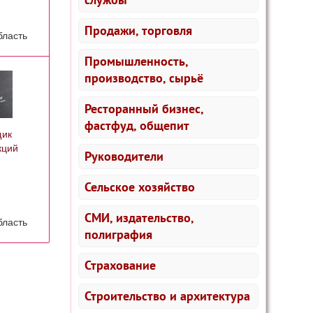
Продажи, торговля
бласть
Промышленность,
производство, сырьё
Ресторанный бизнес,
фастфуд, общепит
щик
кций
Руководители
Сельское хозяйство
СМИ, издательство,
бласть
полиграфия
Страхование
Строительство и архитектура