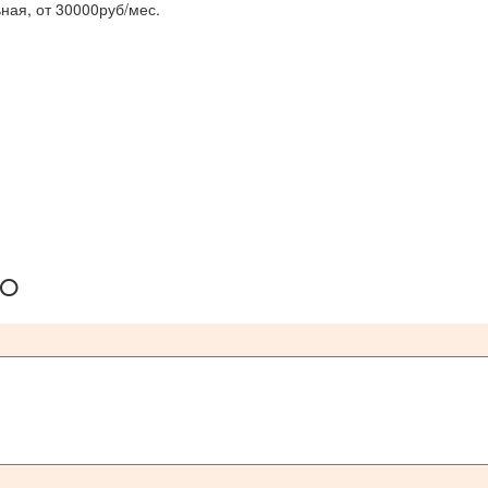
ьная, от 30000руб/мес.
ию