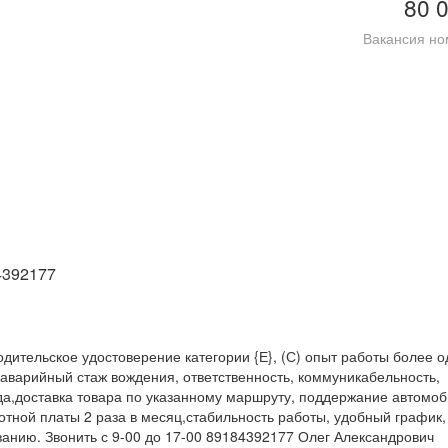
80 
Вакансия но
4392177
дительское удостоверение категории {Е}, (С) опыт работы более о
заварийный стаж вождения, ответственность, коммуникабельность,
да,доставка товара по указанному маршруту, поддержание автомоб
отной платы 2 раза в месяц,стабильность работы, удобный график
ванию. Звонить с 9-00 до 17-00 89184392177 Олег Александрович