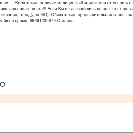
вания: · Желательно наличие медицинский книжки или готовность е
ива карьерного роста!!! Если Вы не дозвонились до нас, то отправь
роживания, город(для МО). Обязательно предварительная запись на
ижайшее время. 89691235870 Столица
ию