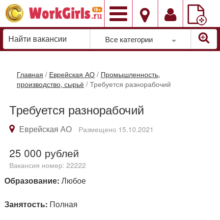
Добавить
вакансию
Все категории
Главная
/
Еврейская АО
/
Промышленность,
производство, сырьё
/
Требуется разнорабочий
Требуется разнорабочий
Еврейская АО
Размещено 15.10.2021
25 000
рублей
Вакансия номер: 22222
Образование:
Любое
Занятость:
Полная