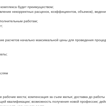
о комплекса будет преимуществом;
вление некорректных расценок, коэффициентов, объемов), ведени
ополнительным работам;
т;
ение расчетов начально максимальной цены для проведения проце
латы;
аслям
 рабочие места; компенсация за съем жилья; доставка до работы 
щей квалификации; возможность получения новой профессии; дейс