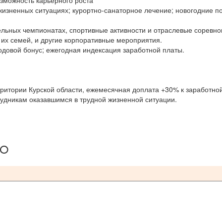
озможность карьерного роста
зненных ситуациях; курортно-санаторное лечение; новогодние п
льных чемпионатах, спортивные активности и отраслевые соревно
 их семей, и другие корпоративные мероприятия.
годовой бонус; ежегодная индексация заработной платы.
ритории Курской области, ежемесячная доплата +30% к заработно
удникам оказавшимся в трудной жизненной ситуации.
ию