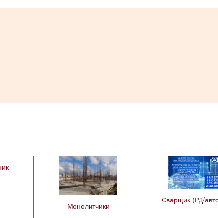
ник
Сварщик (РД/авт
Монолитчики