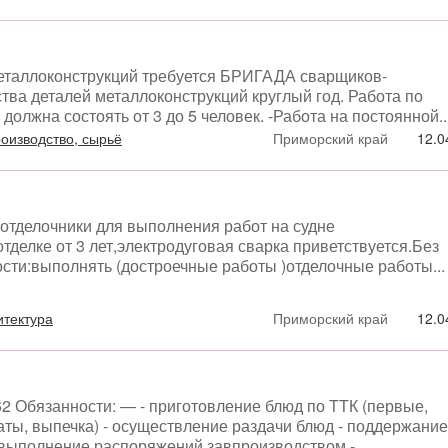
металлоконструкций требуется БРИГАДА сварщиков-
тва деталей металлоконструкций круглый год. Работа по
должна состоять от 3 до 5 человек. -Работа на постоянной..
оизводство, сырьё
Приморский край
12.0
отделочники для выполнения работ на судне
тделке от 3 лет,электродуговая сварка приветствуется.Без
ти:выполнять (достроечные работы )отделочные работы...
итектура
Приморский край
12.0
62 Обязанности: — - приготовление блюд по ТТК (первые,
аты, выпечка) - осуществление раздачи блюд - поддержание
 выполнение распоряжений завпроизводством -...