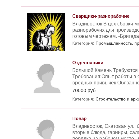
Сварщики-разнорабочие
Владивосток В цех сборки 
разнорабочих для производс
готовым чертежам. -Бригада 
Категория:
Промышленность, пр
Отделочники
Большой Камень Требуются 
Требования:Опыт работы в о
вредных привычек Обязаннос
70000 руб
Категория:
Строительство и арх
Повар
Владивосток, Окатовая ул., 
вторые блюда, гарниры, сал
порядка на рабочем месте -