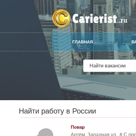
ГЛАВНАЯ
В
Найти работу в России
Повар
Артём, Западная ул., 8 С п