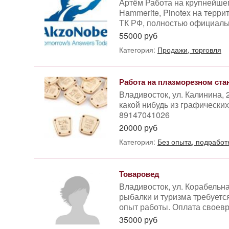
Артём Работа на крупнейше
Hammerite, Pinotex на терри
ТК РФ, полностью официальн
55000 руб
Категория:
Продажи, торговля
Работа на плазморезном ста
Владивосток, ул. Калинина,
какой нибудь из графических 
89147041026
20000 руб
Категория:
Без опыта, подработ
Товаровед
Владивосток, ул. Корабельн
рыбалки и туризма требуетс
опыт работы. Оплата своевре
35000 руб