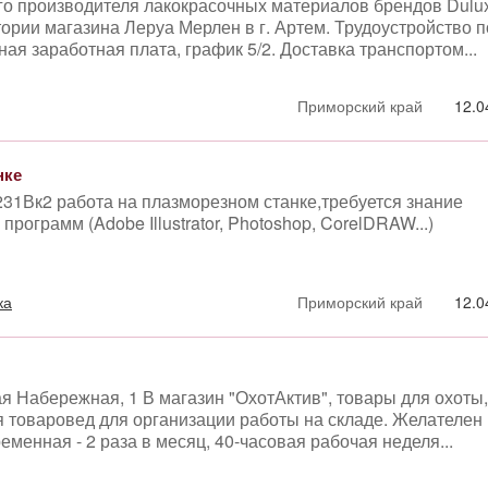
го производителя лакокрасочных материалов брендов Dulux
тории магазина Леруа Мерлен в г. Артем. Трудоустройство п
ая заработная плата, график 5/2. Доставка транспортом...
Приморский край
12.0
нке
 231Вк2 работа на плазморезном станке,требуется знание
программ (Adobe Illustrator, Photoshop, CorelDRAW...)
ка
Приморский край
12.0
ая Набережная, 1 В магазин "ОхотАктив", товары для охоты,
я товаровед для организации работы на складе. Желателен
менная - 2 раза в месяц, 40-часовая рабочая неделя...