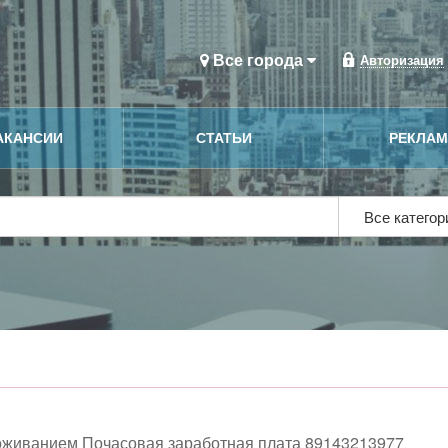
Все города
Авторизация
АКАНСИИ
СТАТЬИ
РЕКЛА
Все катего
роживанием Почасовая заработная плата 89143213977