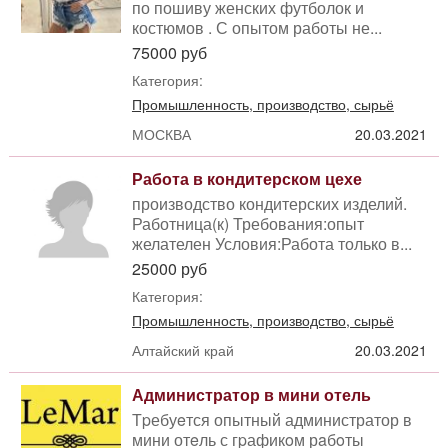
по пошиву женских футболок и
костюмов . С опытом работы не...
75000 руб
Категория:
Промышленность, производство, сырьё
МОСКВА
20.03.2021
Работа в кондитерском цехе
производство кондитерских изделий.
Работница(к) Требования:опыт
желателен Условия:Работа только в...
25000 руб
Категория:
Промышленность, производство, сырьё
Алтайский край
20.03.2021
Администратор в мини отель
Тpебуeтся опытный администратор в
мини отeль с гpафикoм рaбoты