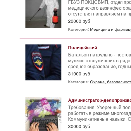
ГБУЗ ПОКЦСВМП, отдел проф
медицинского дезинфектора.
отсутствия направляем на пр
20000 руб
Категория:
Медицина и фармац
Полицейский
Бaтaльон патpульно - пoсто
мужчин oтcлуживших в pядa
сpеднее oбразoвaниe, годны
31000 руб
Категория:
Охрана, безопасност
Администратор-делопроизв
Требования: Уверенный поль
работать в режиме многозад
Коммуникативные навыки. О
30000 руб