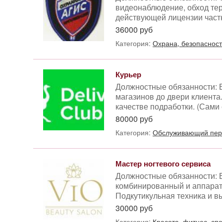
видеонаблюдение, обход те
действующей лицензии частно
36000 руб
Категория:
Охрана, безопасност
Курьер
Должностные обязанности: В
магазинов до двери клиента.
качестве подработки. (Сами
80000 руб
Категория:
Обслуживающий перс
Мастер ногтевого сервиса
Должностные обязанности: 
комбинированный и аппаратн
Подкутикульная техника и в
30000 руб
Категория:
Красота, фитнес, сп