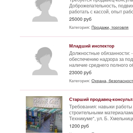
Доброжелательность, подвиж
работать с кассой, опыт ра
25000 руб
Категория:
Продажи, торговля
Младший инспектор
Должностные обязанности: -
обеспечению надзора за по
наличие среднего полного о
23000 руб
Категория:
Охрана, безопасност
Старший продавец-консульта
Требования: навыки работы 
строительными материалами
Техникуме", ул. Б. Хмельницк
1200 руб