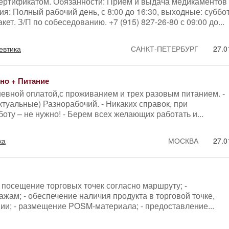
сертификатом. Обязанности: Прием и выдача медикаментов
ия: Полный рабочий день, с 8:00 до 16:30, выходные: суббо
ет. З/П по собеседованию. +7 (915) 827-26-80 с 09:00 до...
евтика
САНКТ-ПЕТЕРБУРГ
27.0
но + Питание
евной оплатой,с проживанием и трех разовым питанием. -
туальные) Разнорабочий. - Никаких справок, при
боту – не нужно! - Берем всех желающих работать и...
ка
МОСКВА
27.0
 посещение торговых точек согласно маршруту; -
жам; - обеспечение наличия продукта в торговой точке,
ии; - размещение POSM-материала; - предоставление...