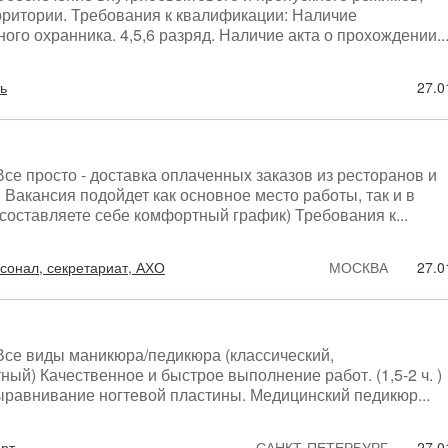
рритории. Требования к квалификации: Наличие
го охранника. 4,5,6 разряд. Наличие акта о прохождении..
ь
27.0
се просто - доставка оплаченных заказов из ресторанов и
 Вакансия подойдет как основное место работы, так и в
 составляете себе комфортный график) Требования к...
онал, секретариат, АХО
МОСКВА
27.0
Все виды маникюра/педикюра (классический,
ый) Качественное и быстрое выполнение работ. (1,5-2 ч. )
ыравнивание ногтевой пластины. Медицинский педикюр...
орт
САНКТ-ПЕТЕРБУРГ
27.0