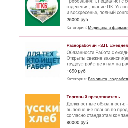
Требования: Специалист с 
отделения, знание ПК. Услов
и воскресенье, полный соцпак
25000 руб
Категория:
Медицина и фармац
Разнорабочий +З.П. Ежеднев
Обязанности Работа с ежедн
Открыты свежие вакансии(ак
трудоустройстве к нам на ра
1650 руб
Категория:
Без опыта, подработ
Торговый представитель
Должностные обязанности: -
выполнение планов по прода
согласно стандартам компан
80000 руб