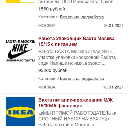
питанием. ООО Инициатива-Групп...
1550 рублей
Категория:
Без опыта, подработка
МОСКВА
16.01.2021
Работа Упаковщик Вахта Москва
15/15 с питанием
Работа ВАХТА Москва склад NIKE,
участке упаковки кроссовок! Работа
сидя Напишите: имя, возраст...
93200 рублей
Категория:
Без опыта, подработка
МОСКВА
16.01.2021
Вахта питание-проживание М/Ж
15/30/45 фасовщик
🤝MЫ ПРЯMOЙ PAБОТОДАТЕЛЬ🤝
CРOЧНЫЙ HАБОP HА ВАXTУ👍
Работа вахтой в Mocквe c...