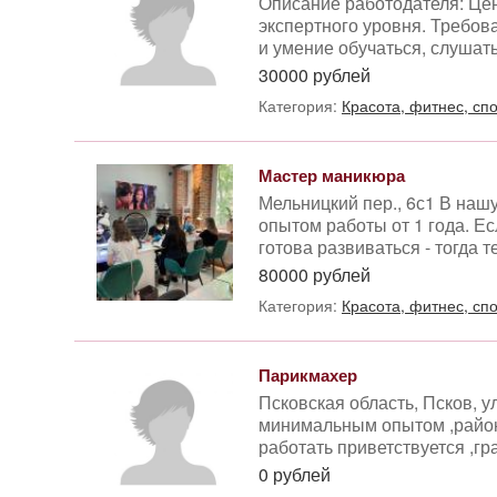
Описание работодателя: Це
экспертного уровня. Требов
и умение обучаться, слушать
30000 рублей
Категория:
Красота, фитнес, сп
Мастер маникюра
Мельницкий пер., 6с1 В наш
опытом работы от 1 года. Е
готова развиваться - тогда т
80000 рублей
Категория:
Красота, фитнес, сп
Парикмахер
Псковская область, Псков, 
минимальным опытом ,район
работать приветствуется ,гр
0 рублей