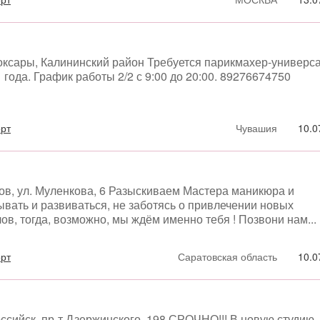
оксары, Калининский район Требуется парикмахер-универс
года. График работы 2/2 с 9:00 до 20:00. 89276674750
орт
Чувашия
10.0
ов, ул. Муленкова, 6 Разыскиваем Мастера маникюра и
ывать и развиваться, не заботясь о привлечении новых
ов, тогда, возможно, мы ждём именно тебя ! Позвони нам...
орт
Саратовская область
10.0
ссийск, пр-т Дзержинского, 198 СРОЧНО!!! В новую студию