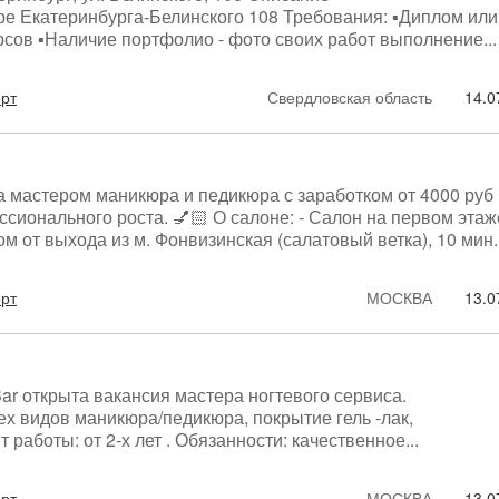
ре Екатеринбурга-Белинского 108 Требования: ▪️Диплом или
рсов ▪️Наличие портфолио - фото своих работ выполнение...
орт
Свердловская область
14.0
а мастером маникюра и педикюра с заработком от 4000 руб 
сионального роста. 💅🏻 О салоне: - Салон на первом этаж
м от выхода из м. Фонвизинская (салатовый ветка), 10 мин..
орт
МОСКВА
13.0
ar открыта вакансия мастера ногтевого сервиса.
х видов маникюра/педикюра, покрытие гель -лак,
работы: от 2-х лет . Обязанности: качественное...
орт
МОСКВА
13.0