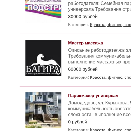
работодателя: Семейная па
универсала Требования:стри
30000 рублей
Категория:
Красота, фитнес, сп
Мастер массажа
Описание работодателя:в эл
Требования:коммуникабельно
выполнение массажных програ
60000 рублей
Категория:
Красота, фитнес, сп
Парикмахер-универсал
Домодедово, ул. Курыжова, 
коммуникабельность,обязате
сложности , выполнение всех
0 рублей
Категория:
Красота, фитнес, сп