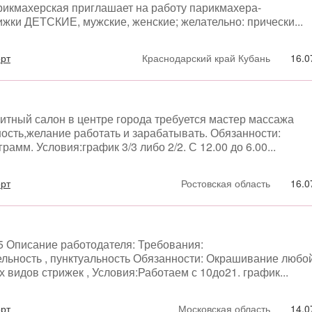
рикмахерская приглашает на работу парикмахера-
жки ДЕТСКИЕ, мужские, женские; желательно: прически...
орт
Краснодарский край Кубань
16.0
итный салон в центре города требуется мастер массажа
сть,желание работать и зарабатывать. Обязанности:
мм. Условия:график 3/3 либо 2/2. С 12.00 до 6.00...
орт
Ростовская область
16.0
5 Описание работодателя: Требования:
льность , пунктуальность Обязанности: Окрашивание любо
 видов стрижек , Условия:Работаем с 10до21. график...
орт
Московская область
14.0