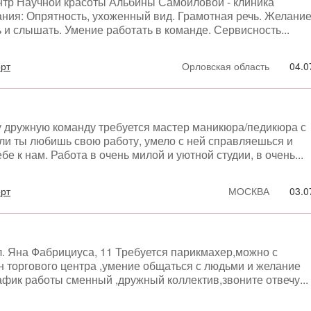
нтр Научной красоты Альбины Самойловой - клиника
ания: Опрятность, ухоженный вид. Грамотная речь. Желани
 и слышать. Умение работать в команде. Сервисность...
орт
Орловская область
04.0
у дружную команду требуется мастер маникюра/педикюра с
сли ты любишь свою работу, умело с ней справляешься и
ебе к нам. Работа в очень милой и уютной студии, в очень...
орт
МОСКВА
03.0
ул. Яна Фабрициуса, 11 Требуется парикмахер,можно с
 торгового центра ,умение общаться с людьми и желание
афик работы сменный ,дружный коллектив,звоните отвечу...