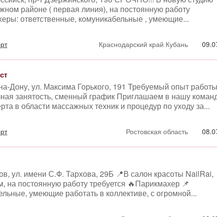
ном районе ( первая линия), на постоянную работу
еры: ответственные, комуникабельные , умеющие...
орт
Краснодарский край Кубань
09.0
ст
-на-Дону, ул. Максима Горького, 191 Требуемый опыт работ
лная занятость, сменный график Приглашаем в нашу коман
ерта в области массажных техник и процедур по уходу за...
орт
Ростовская область
08.0
в, ул. имени С.Ф. Тархова, 29Б 📍В салон красоты NailRai,
, на постоянную работу требуется 🔥Парикмахер 📌
льные, умеющие работать в коллективе, с огромной...