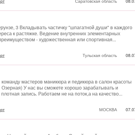
орт
Саратовская область
08.0
 Фрунзе, 3 Вкладывать частичку "шпагатной души" в каждого
тереса к растяжке. Ведение внутренних элементарных
 преимуществом - художественная или спортивная...
орт
Тульская область
08.0
в команду мастеров мaникюpа и педикюра в салон красоты
м. Озерная) У нас вы сможете хорошо зарабатывать и
плотная запись. Работаем не на поток,а на качество...
орт
МОСКВА
07.0