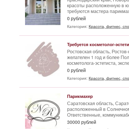
красоты расположенную в юж
требуются мастера парикмах
0 рублей
Категория:
Красота, фитнес, сп
Требуется косметолог-эстети
Ростовская область, Ростов
желателен 1 год и более По
косметолога-эстетиста, эксп
0 рублей
Категория:
Красота, фитнес, сп
Парикмахер
Саратовская область, Сарато
расположенный в Солнечном
Ответственные, коммуникабе
30000 рублей