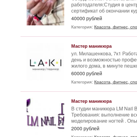
работодателя:Студия в цент
сертификат об окончании ку
40000 рублей
Категория:
Красота, фитнес, сп
Мастер маникюра
ул. Милашенкова, 7к1 Работ
день и возможностью профес
жилого дома, в минуте пешко
60000 рублей
Категория:
Красота, фитнес, сп
Мастер маникюра
В студии маникюра LM Nail B
Требования: выполнение все
моделирование ногтей . Опыт 
2000 рублей
Категория:
Красота, фитнес, сп