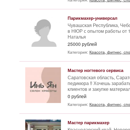
Парикмахер-универсал
Чувашская Республика, Чеб
в НЮР с опытом работы от 1 
Наталья
25000 рублей
Категория:
Красота, фитнес, сп
Мастер ногтевого сервиса
Саратовская область, Сарат
педикюра ‼️ Хочешь зарабат
клиентов и закупке материал
0 рублей
Категория:
Красота, фитнес, сп
Мастер парикмахер
Краснодарский край, Новоро