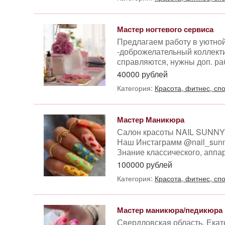
Мастер ногтевого сервиса
Предлагаем работу в уютной
-доброжелательный коллекти
справляются, нужны доп. рабо
40000 рублей
Категория:
Красота, фитнес, сп
Мастер Маникюра
Салон красоты NAIL SUNNY
Наш Инстаграмм @nail_sunn
Знание классического, аппара
100000 рублей
Категория:
Красота, фитнес, сп
Мастер маникюра/педикюра
Свердловская область, Екат