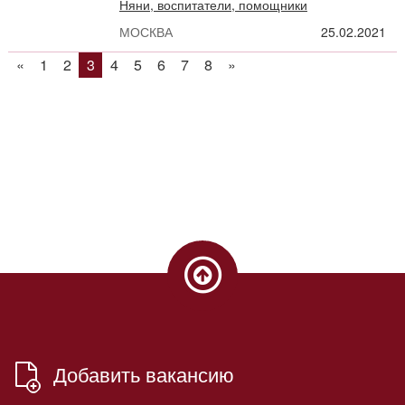
Няни, воспитатели, помощники
МОСКВА
25.02.2021
«
1
2
3
4
5
6
7
8
»
Добавить вакансию