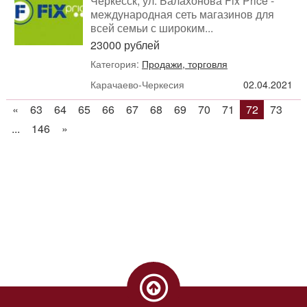
Черкесск, ул. Балахонова Fix Price -
международная сеть магазинов для
всей семьи с широким...
23000 рублей
Категория:
Продажи, торговля
Карачаево-Черкесия
02.04.2021
«
63
64
65
66
67
68
69
70
71
72
73
...
146
»