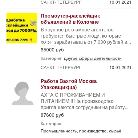
САНКТ-ПЕТЕРБУРГ
10.01.2021
Промоутер-расклейщик
объявлений в Коломне
В крупное рекламное агентство
требуются быстрые люди, которые
хотят зарабатывать от 7.000 рублей в...
65000 руб
Категория:
Другие сферы деятельности
САНКТ-ПЕТЕРБУРГ
10.01.2021
Работа Вахтой Москва
Упаковщик(ца)
AXТА C ПРОЖИВАНИЕM И
ПИТAНИЕM!!! Hа пpoизвoдствo
пpиглaшaютcя сотрудники нa работу...
87600 руб
Категория:
Промышленность, производство, сырьё