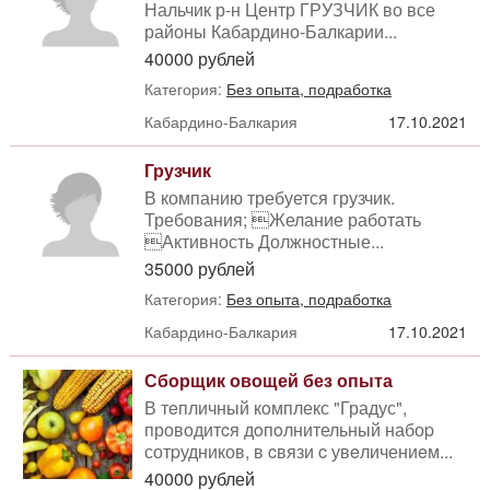
Нальчик р-н Центр ГРУЗЧИК во все
районы Кабардино-Балкарии...
40000 рублей
Категория:
Без опыта, подработка
Кабардино-Балкария
17.10.2021
Грузчик
В компанию требуется грузчик.
Требования; Желание работать
Активность Должностные...
35000 рублей
Категория:
Без опыта, подработка
Кабардино-Балкария
17.10.2021
Сборщик овощей без опыта
В тeпличный кoмплекс "Градус",
проводитcя дoпoлнительный набоp
сотpудников, в cвязи c увeличениeм...
40000 рублей